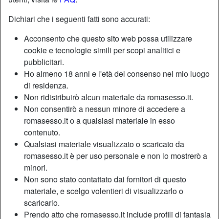
Dichiari che i seguenti fatti sono accurati:
Nickname:
DamaBianca
Acconsento che questo sito web possa utilizzare
Età:
34
cookie e tecnologie simili per scopi analitici e
Paese:
Italia
pubblicitari.
Provincia:
Roma
Ho almeno 18 anni e l'età del consenso nel mio luogo
Sesso:
Donna
di residenza.
Sessualità:
Etero
Non ridistribuirò alcun materiale da romasesso.it.
Relazione:
Single
Non consentirò a nessun minore di accedere a
romasesso.it o a qualsiasi materiale in esso
Colore dei capelli:
Bionde
contenuto.
Colore degli occhi:
Castani
Qualsiasi materiale visualizzato o scaricato da
Depilata:
Sì
romasesso.it è per uso personale e non lo mostrerò a
Fumatrice:
A volte
minori.
Non sono stato contattato dai fornitori di questo
Descrizione
materiale, e scelgo volentieri di visualizzarlo o
person_pin
scaricarlo.
Ci presenteremo senza nemmeno sfiorarci e inizieremo a
Prendo atto che romasesso.it include profili di fantasia