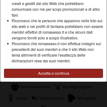
parlare senza presentarci. I nomi, all’inizio non saranno
creati e gestiti dal sito Web che potrebbero
importanti perché io il tuo lo voglio imparare bene,
comunicare con me per scopi promozionali e di altro
solamente conoscendoti. a. Ti dico subito che sono
tipo.
un’ottima baciatrice e con la mia bocca so dare molto
Riconosco che le persone che appaiono nelle foto sul
piacere.
sito web o nei profili di fantasia potrebbero non essere
Sta cercando
membri effettivi di romasesso.it e che alcuni dati
vengono forniti solo a scopo illustrativo.
Uomo, Etero
Riconosco che romasesso.it non effettua indagini sui
precedenti dei suoi membri e che il sito Web non
Tags
tenta altrimenti di verificare l'esattezza delle
dichiarazioni rese dai suoi membri.
Orali
Roleplay
Guardare porno
Accetta e continua
Mature
Gola profonda
Sadomasochismo
Bondage leggero
Voyeur
Sottomissione
Tette grandi