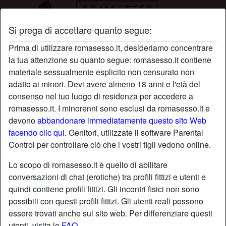
Si prega di accettare quanto segue:
Profilo di DamaBianca
Prima di utilizzare romasesso.it, desideriamo concentrare
la tua attenzione su quanto segue: romasesso.it contiene
materiale sessualmente esplicito non censurato non
adatto ai minori. Devi avere almeno 18 anni e l'età del
consenso nel tuo luogo di residenza per accedere a
romasesso.it. I minorenni sono esclusi da romasesso.it e
devono
abbandonare immediatamente questo sito Web
facendo clic qui.
Genitori, utilizzate il software Parental
Control per controllare ciò che i vostri figli vedono online.
Lo scopo di romasesso.it è quello di abilitare
conversazioni di chat (erotiche) tra profili fittizi e utenti e
quindi contiene profili fittizi. Gli incontri fisici non sono
possibili con questi profili fittizi. Gli utenti reali possono
essere trovati anche sul sito web. Per differenziare questi
star
chat
Aggiungi
Chatta adesso
utenti, visita le
FAQ
.