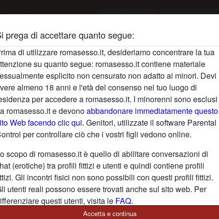
er
Registrati
i prega di accettare quanto segue:
Descrizione
rima di utilizzare romasesso.it, desideriamo concentrare la tua
person_pin
ttenzione su quanto segue: romasesso.it contiene materiale
È vero che ho solamente 22 anni pero ho 
essualmente esplicito non censurato non adatto ai minori. Devi
andare a ballare molto o fare serata con 
vere almeno 18 anni e l'età del consenso nel tuo luogo di
da accudire per passare la vita insieme
esidenza per accedere a romasesso.it. I minorenni sono esclusi
a romasesso.it e devono
abbandonare immediatamente questo
Sta cercando
ito Web facendo clic qui.
Genitori, utilizzate il software Parental
Non ha specificato le sue preferenze
ontrol per controllare ciò che i vostri figli vedono online.
o scopo di romasesso.it è quello di abilitare conversazioni di
Tags
hat (erotiche) tra profili fittizi e utenti e quindi contiene profili
ittizi. Gli incontri fisici non sono possibili con questi profili fittizi.
Orali
Guardare porno
li utenti reali possono essere trovati anche sul sito web. Per
ifferenziare questi utenti, visita le
FAQ
.
All'aperto
Anale
Gola 
Accetta e continua