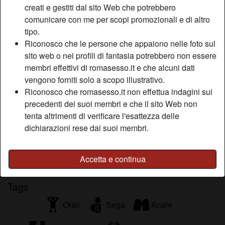
creati e gestiti dal sito Web che potrebbero
Relazione:
Single
comunicare con me per scopi promozionali e di altro
Colore degli occhi:
Castani
tipo.
Depilata:
Sì
Riconosco che le persone che appaiono nelle foto sul
sito web o nei profili di fantasia potrebbero non essere
Descrizione
person_pin
membri effettivi di romasesso.it e che alcuni dati
vengono forniti solo a scopo illustrativo.
I miei ex non si sono mai lamentati dei miei massaggi di
Riconosco che romasesso.it non effettua indagini sui
bocca. Io adoro tantissimo i preliminari e sono una donna
precedenti dei suoi membri e che il sito Web non
molto caliente a letto. Per ora cerco un uomo sveglio a letto
tenta altrimenti di verificare l'esattezza delle
e che non sia solamente un bluff!
dichiarazioni rese dai suoi membri.
Sta cercando
Uomo, Etero, Bisessuale
Accetta e continua
Tags
Orali
Sega
Anale