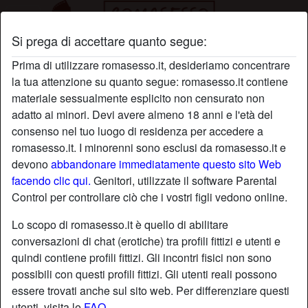
Si prega di accettare quanto segue:
Profilo di boccagold
Prima di utilizzare romasesso.it, desideriamo concentrare
la tua attenzione su quanto segue: romasesso.it contiene
materiale sessualmente esplicito non censurato non
adatto ai minori. Devi avere almeno 18 anni e l'età del
consenso nel tuo luogo di residenza per accedere a
romasesso.it. I minorenni sono esclusi da romasesso.it e
devono
abbandonare immediatamente questo sito Web
facendo clic qui.
Genitori, utilizzate il software Parental
Control per controllare ciò che i vostri figli vedono online.
Lo scopo di romasesso.it è quello di abilitare
conversazioni di chat (erotiche) tra profili fittizi e utenti e
quindi contiene profili fittizi. Gli incontri fisici non sono
possibili con questi profili fittizi. Gli utenti reali possono
essere trovati anche sul sito web. Per differenziare questi
star
chat
Aggiungi
Chatta adesso
utenti, visita le
FAQ
.