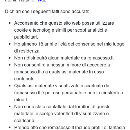
Dichiari che i seguenti fatti sono accurati:
Acconsento che questo sito web possa utilizzare
cookie e tecnologie simili per scopi analitici e
pubblicitari.
Ho almeno 18 anni e l'età del consenso nel mio luogo
di residenza.
Non ridistribuirò alcun materiale da romasesso.it.
Non consentirò a nessun minore di accedere a
romasesso.it o a qualsiasi materiale in esso
contenuto.
Qualsiasi materiale visualizzato o scaricato da
Nickname:
Boccagold
romasesso.it è per uso personale e non lo mostrerò a
Età:
32
minori.
Paese:
Italia
Non sono stato contattato dai fornitori di questo
Provincia:
Roma
materiale, e scelgo volentieri di visualizzarlo o
Sesso:
Donna
scaricarlo.
Sessualità:
Etero
Prendo atto che romasesso.it include profili di fantasia