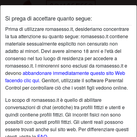
Si prega di accettare quanto segue:
Profilo di FarfallinaCoti
Prima di utilizzare romasesso.it, desideriamo concentrare
la tua attenzione su quanto segue: romasesso.it contiene
materiale sessualmente esplicito non censurato non
adatto ai minori. Devi avere almeno 18 anni e l'età del
consenso nel tuo luogo di residenza per accedere a
romasesso.it. I minorenni sono esclusi da romasesso.it e
devono
abbandonare immediatamente questo sito Web
facendo clic qui.
Genitori, utilizzate il software Parental
Control per controllare ciò che i vostri figli vedono online.
Lo scopo di romasesso.it è quello di abilitare
conversazioni di chat (erotiche) tra profili fittizi e utenti e
quindi contiene profili fittizi. Gli incontri fisici non sono
possibili con questi profili fittizi. Gli utenti reali possono
essere trovati anche sul sito web. Per differenziare questi
star
chat
Aggiungi
Chatta adesso
utenti, visita le
FAQ
.