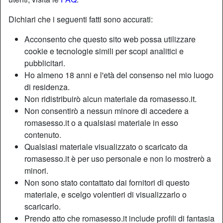
Dichiari che i seguenti fatti sono accurati:
Acconsento che questo sito web possa utilizzare
cookie e tecnologie simili per scopi analitici e
pubblicitari.
Ho almeno 18 anni e l'età del consenso nel mio luogo
di residenza.
Non ridistribuirò alcun materiale da romasesso.it.
Non consentirò a nessun minore di accedere a
romasesso.it o a qualsiasi materiale in esso
contenuto.
Qualsiasi materiale visualizzato o scaricato da
Nickname:
FarfallinaCoti
romasesso.it è per uso personale e non lo mostrerò a
Età:
27
minori.
Paese:
Italia
Non sono stato contattato dai fornitori di questo
Provincia:
Roma
materiale, e scelgo volentieri di visualizzarlo o
Sesso:
Donna
scaricarlo.
Sessualità:
Etero
Prendo atto che romasesso.it include profili di fantasia