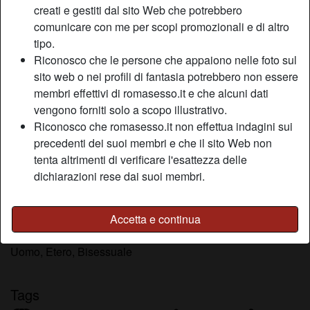
creati e gestiti dal sito Web che potrebbero
Relazione:
Single
comunicare con me per scopi promozionali e di altro
Colore dei capelli:
Castana
tipo.
Colore degli occhi:
Blu
Riconosco che le persone che appaiono nelle foto sul
Depilata:
Sì
sito web o nei profili di fantasia potrebbero non essere
Fumatrice:
No
membri effettivi di romasesso.it e che alcuni dati
vengono forniti solo a scopo illustrativo.
Descrizione
Riconosco che romasesso.it non effettua indagini sui
person_pin
precedenti dei suoi membri e che il sito Web non
Non amo le feste o grandi gruppi di persone perché credo
tenta altrimenti di verificare l'esattezza delle
sia scomodo e inutile. Sono una persona dalla mentalità
dichiarazioni rese dai suoi membri.
aperta pronta a rompere la routine. Non so come
descrivermi, spero che tu lo faccia meglio di me
Accetta e continua
Sta cercando
Uomo, Etero, Bisessuale
Tags