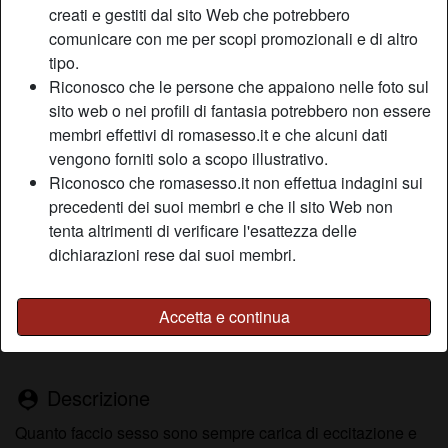
creati e gestiti dal sito Web che potrebbero
comunicare con me per scopi promozionali e di altro
tipo.
Nickname:
Formona
Riconosco che le persone che appaiono nelle foto sul
Età:
28
sito web o nei profili di fantasia potrebbero non essere
Paese:
Italia
membri effettivi di romasesso.it e che alcuni dati
Provincia:
Roma
vengono forniti solo a scopo illustrativo.
Sesso:
Donna
Riconosco che romasesso.it non effettua indagini sui
Sessualità:
Etero
precedenti dei suoi membri e che il sito Web non
Colore dei capelli:
Bionde
tenta altrimenti di verificare l'esattezza delle
dichiarazioni rese dai suoi membri.
Altezza:
158 cm
Peso:
53 Kg
Depilata:
Sì
Accetta e continua
Fumatrice:
A volte
Descrizione
person_pin
Quanto faccio sesso sono sempre carica di eccitazione e