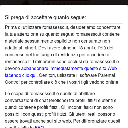
Si prega di accettare quanto segue:
Profilo di Formona
Prima di utilizzare romasesso.it, desideriamo concentrare
la tua attenzione su quanto segue: romasesso.it contiene
materiale sessualmente esplicito non censurato non
adatto ai minori. Devi avere almeno 18 anni e l'età del
consenso nel tuo luogo di residenza per accedere a
romasesso.it. I minorenni sono esclusi da romasesso.it e
devono
abbandonare immediatamente questo sito Web
facendo clic qui.
Genitori, utilizzate il software Parental
Control per controllare ciò che i vostri figli vedono online.
Lo scopo di romasesso.it è quello di abilitare
conversazioni di chat (erotiche) tra profili fittizi e utenti e
quindi contiene profili fittizi. Gli incontri fisici non sono
possibili con questi profili fittizi. Gli utenti reali possono
essere trovati anche sul sito web. Per differenziare questi
star
chat
Aggiungi
Chatta adesso
utenti, visita le
FAQ
.