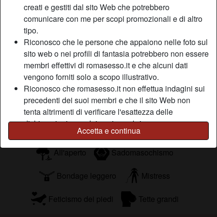
alla stessa persona. Sono solo io che dopo un po' risento
creati e gestiti dal sito Web che potrebbero
della monotonia? Scopare sempre con lo stesso uomo, lo
comunicare con me per scopi promozionali e di altro
stesso cazzo, lo stesso letto e le stesse posizioni! Che
tipo.
noia! C'è qualcuno che mi aiuta a rompere la solita
Riconosco che le persone che appaiono nelle foto sul
routine?
sito web o nei profili di fantasia potrebbero non essere
Sta cercando
membri effettivi di romasesso.it e che alcuni dati
vengono forniti solo a scopo illustrativo.
Uomo, Etero, Bisessuale, 18-25, 26-35, 36-54
Riconosco che romasesso.it non effettua indagini sui
precedenti dei suoi membri e che il sito Web non
Tags
tenta altrimenti di verificare l'esattezza delle
dichiarazioni rese dai suoi membri.
Roleplay
Sega
Mature
Lattice
Accetta e continua
All'aperto
Sadomasochismo
Bondage leggero
Mistress
Feticismo dei piedi
Tette grandi