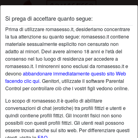
Si prega di accettare quanto segue:
Profilo di Ann0iat4
Prima di utilizzare romasesso.it, desideriamo concentrare
la tua attenzione su quanto segue: romasesso.it contiene
materiale sessualmente esplicito non censurato non
adatto ai minori. Devi avere almeno 18 anni e l'età del
consenso nel tuo luogo di residenza per accedere a
romasesso.it. I minorenni sono esclusi da romasesso.it e
devono
abbandonare immediatamente questo sito Web
facendo clic qui.
Genitori, utilizzate il software Parental
Control per controllare ciò che i vostri figli vedono online.
Lo scopo di romasesso.it è quello di abilitare
conversazioni di chat (erotiche) tra profili fittizi e utenti e
quindi contiene profili fittizi. Gli incontri fisici non sono
possibili con questi profili fittizi. Gli utenti reali possono
essere trovati anche sul sito web. Per differenziare questi
star
chat
Aggiungi
Chatta adesso
utenti, visita le
FAQ
.