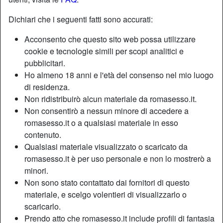
Dichiari che i seguenti fatti sono accurati:
Nickname:
Ann0iat4
Acconsento che questo sito web possa utilizzare
Età:
33
cookie e tecnologie simili per scopi analitici e
Paese:
Italia
pubblicitari.
Provincia:
Latina
Ho almeno 18 anni e l'età del consenso nel mio luogo
Sesso:
Donna
di residenza.
Sessualità:
Etero
Non ridistribuirò alcun materiale da romasesso.it.
Relazione:
Single
Non consentirò a nessun minore di accedere a
romasesso.it o a qualsiasi materiale in esso
Colore dei capelli:
Castana
contenuto.
Colore degli occhi:
Castani
Qualsiasi materiale visualizzato o scaricato da
Depilata:
Sì
romasesso.it è per uso personale e non lo mostrerò a
Fumatrice:
A volte
minori.
Non sono stato contattato dai fornitori di questo
Descrizione
materiale, e scelgo volentieri di visualizzarlo o
person_pin
scaricarlo.
Mi chiedo come riusciate voi a essere fedeli per tanti anni
Prendo atto che romasesso.it include profili di fantasia