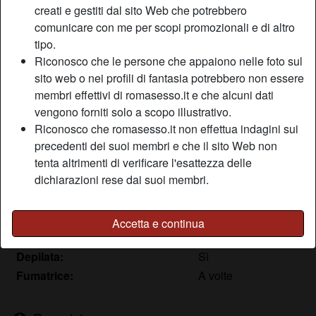
creati e gestiti dal sito Web che potrebbero
comunicare con me per scopi promozionali e di altro
tipo.
Nickname:
Sonodiretta
Riconosco che le persone che appaiono nelle foto sul
Età:
36
sito web o nei profili di fantasia potrebbero non essere
Paese:
Italia
membri effettivi di romasesso.it e che alcuni dati
Provincia:
Frosinone
vengono forniti solo a scopo illustrativo.
Sesso:
Donna
Riconosco che romasesso.it non effettua indagini sui
Sessualità:
Etero
precedenti dei suoi membri e che il sito Web non
Relazione:
Single
tenta altrimenti di verificare l'esattezza delle
dichiarazioni rese dai suoi membri.
Colore dei capelli:
Bionde
Colore degli occhi:
Verde
Altezza:
165 cm
Accetta e continua
Peso:
56 Kg
Depilata:
Sì
Fumatrice:
A volte