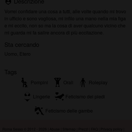
Descrizione
person_pin
Vorrei confidare una cosa a tutti, alle volte quando mi trovo
in ufficio e sono vogliosa, mi infilo una mano nella mia figa
e mi eccito, non so ma la cosa di aver qualcuno vicino che
mi guarda mi fa salire ancora di più eccitazione.
Sta cercando
Uomo, Etero
Tags
Pompini
Orali
Roleplay
Lingerie
Feticismo dei piedi
Feticismo delle gambe
Roma Sesso © 2012 - 2026
|
Abuse
|
Sitemap
|
Prezzi
|
FAQ
|
Privacy policy
|