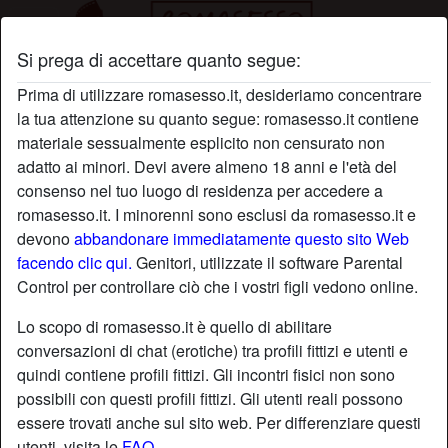
Si prega di accettare quanto segue:
Profilo di sonodiretta
Prima di utilizzare romasesso.it, desideriamo concentrare
la tua attenzione su quanto segue: romasesso.it contiene
materiale sessualmente esplicito non censurato non
adatto ai minori. Devi avere almeno 18 anni e l'età del
consenso nel tuo luogo di residenza per accedere a
romasesso.it. I minorenni sono esclusi da romasesso.it e
devono
abbandonare immediatamente questo sito Web
facendo clic qui.
Genitori, utilizzate il software Parental
Control per controllare ciò che i vostri figli vedono online.
Lo scopo di romasesso.it è quello di abilitare
conversazioni di chat (erotiche) tra profili fittizi e utenti e
quindi contiene profili fittizi. Gli incontri fisici non sono
possibili con questi profili fittizi. Gli utenti reali possono
essere trovati anche sul sito web. Per differenziare questi
star
chat
Aggiungi
Chatta adesso
utenti, visita le
FAQ
.